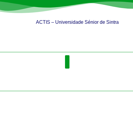
ACTIS – Universidade Sénior de Sintra
QUEM SOMOS
ATIVIDADES / DISCIPLINAS
ACTIVIDADES FÍSICAS E SAÚDE